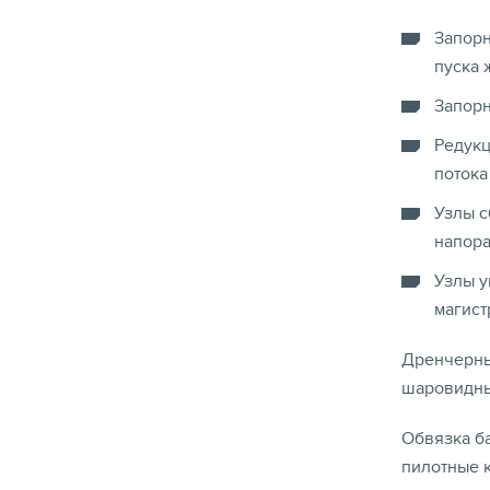
Запорн
пуска 
Запорн
Редукц
потока
Узлы с
напора
Узлы у
магист
Дренчерны
шаровидны
Обвязка ба
пилотные 