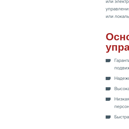
или электр
управления
или локал
Осн
упр
Гарант
подви
Надежн
Высока
Низкая
персон
Быстра