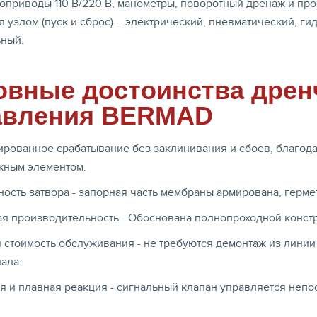
оприводы 110 В/220 В, манометры, поворотный дренаж и про
 узлом (пуск и сброс) – электрический, пневматический, г
ьный.
овные достоинства дрен
авления BERMAD
ированное срабатывание без заклинивания и сбоев, благо
жным элементом.
ость затвора - запорная часть мембраны армирована, герме
я производительность - Обоснована полнопроходной констр
 стоимость обслуживания - не требуются демонтаж из лин
ала.
я и плавная реакция - сигнальный клапан управляется неп