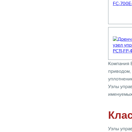
Компания 
приводом, 
уплотнение
Узлы упра
именуемых
Кла
Узлы упра