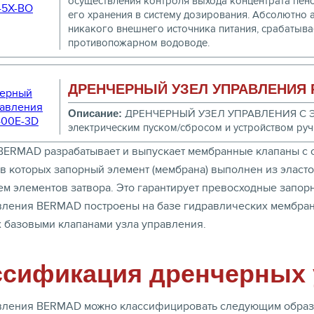
осуществления контроля выхода концентрата пен
его хранения в систему дозирования. Абсолютно 
никакого внешнего источника питания, срабатыва
противопожарном водоводе.
ДРЕНЧЕРНЫЙ УЗЕЛ УПРАВЛЕНИЯ P
Описание:
ДРЕНЧЕРНЫЙ УЗЕЛ УПРАВЛЕНИЯ С 
электрическим пуском/сбросом и устройством руч
BERMAD разрабатывает и выпускает мембранные клапаны с
в которых запорный элемент (мембрана) выполнен из эласт
м элементов затвора. Это гарантирует превосходные запорн
вления BERMAD построены на базе гидравлических мембран
 базовыми клапанами узла управления.
ссификация дренчерных 
вления BERMAD можно классифицировать следующим образ